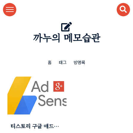
본문 바로가기
까누의 메모습관
홈
태그
방명록
티스토리 구글 애드센
스 신청 및 승인방법