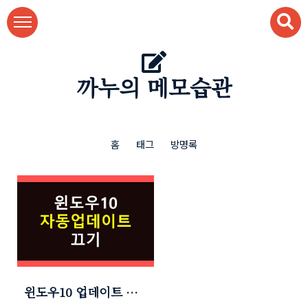
본문 바로가기
까누의 메모습관
홈
태그
방명록
윈도우10 업데이트 끄
기 (1분 컷! + 자동/수동