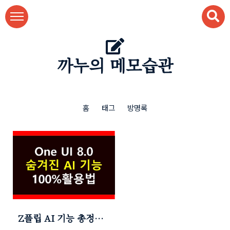
본문 바로가기
까누의 메모습관
홈
태그
방명록
Z플립 AI 기능 총정리 |
One UI 8.0 커버화면