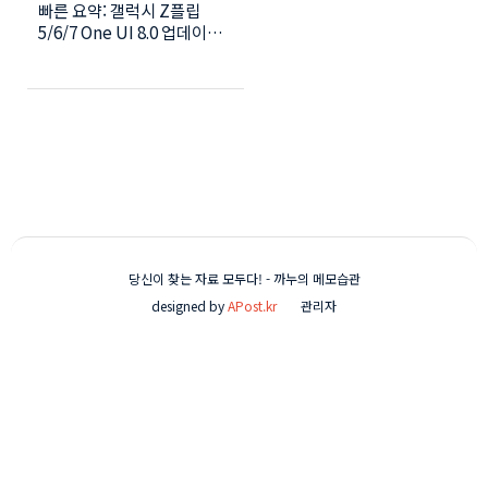
빠른 요약: 갤럭시 Z플립
활용법 (2025 최신)
5/6/7 One UI 8.0 업데이트
후 달라진 AI 기능 완벽 정리 |
커버화면 음성명령, 실시간
통역, 그리기 어시스트 사용
법 📱 목차 ○ 갤럭시 Z플립
One UI 8.0 업데이트 내용 ○
커버화면 AI 기능 활용법 3가
지 ○ 실시간 통역 사용법 ○
AI 사진편집 그리기 어시스트
○ 배터리 최적화 설정 ○ 자
주 묻는 질문 1. 갤럭시 Z플립
One UI 8.0 업데이트 달라진
당신이 찾는 자료 모두다! - 까누의 메모습관
점Z플립 사용자라면 One UI
designed by
APost.kr
관리자
8.0 업데이트 후 체감되는 변
화가 클 거예요. 주요 업데이
트 내용기존 버전:커버 화면
에서 메시지 확인만 가능답장
하려면 폰 펼쳐야 함제한적인
위젯 기능One UI 8.0 (갤럭
시 AI 적용):커버 화면에서 음
성 답장 가능AI 나우 브리프