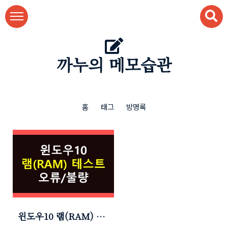
본문 바로가기
까누의 메모습관
홈
태그
방명록
윈도우10 램(RAM) 오
류 테스트 (메모리 불량