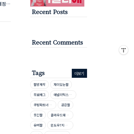
제점에
Recent Posts
5px;
tter-
을 봐
Recent Comments
Tags
더보기
짤방제작
재미있는짤
무료배그
애널리틱스자격증
쿠팡파트너스신청방법
공감짤
웃긴짤
클라우드웨이즈호스팅
유머짤
윈도우7지원종료