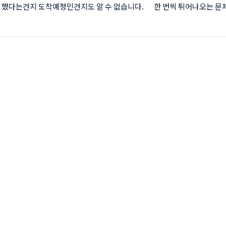
 했다는건지 도착예정인건지도 알 수 없습니다. 한 번씩 튀어나오는 문
는 하지만 아직까지는 해결 가능한 문제점만 있습니다. padding: 3px 
eft-style: solid; border-left-color: #55555b; margin: 5px 0px; le
 1px; line-height: 1.5; border-image: initial;" data-ke-
"size23"> 홍미노트 mms수신 안될때 해결방법 홍미노트 사용하는 지인들
..