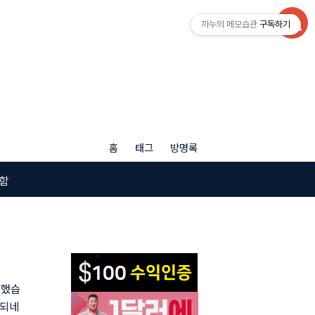
까누의 메모습관
구독하기
홈
태그
방명록
함
생했습
 되네