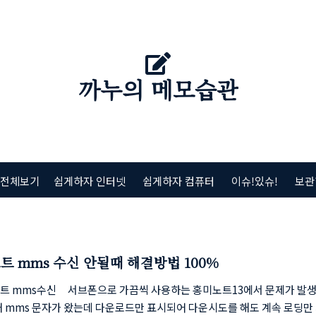
까누의 메모습관
 전체보기
쉽게하자 인터넷
쉽게하자 컴퓨터
이슈!있슈!
보관
트 mms 수신 안될때 해결방법 100%
트 mms수신 서브폰으로 가끔씩 사용하는 홍미노트13에서 문제가 발
배 mms 문자가 왔는데 다운로드만 표시되어 다운시도를 해도 계속 로딩만