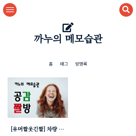
본문 바로가기
까누의 메모습관
홈
태그
방명록
[유머짤웃긴짤] 차량 절
도범 (여성 절도범) ㅋ