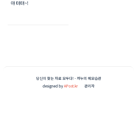
야 텨텨~!
ㅋㅋ
당신이 찾는 자료 모두다! - 까누의 메모습관
designed by
APost.kr
관리자