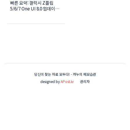
빠른 요약: 갤럭시 Z플립
활용법 (2025 최신)
5/6/7 One UI 8.0 업데이트
후 달라진 AI 기능 완벽 정리 |
커버화면 음성명령, 실시간
통역, 그리기 어시스트 사용
법 📱 목차 ○ 갤럭시 Z플립
One UI 8.0 업데이트 내용 ○
커버화면 AI 기능 활용법 3가
지 ○ 실시간 통역 사용법 ○
AI 사진편집 그리기 어시스트
○ 배터리 최적화 설정 ○ 자
주 묻는 질문 1. 갤럭시 Z플립
One UI 8.0 업데이트 달라진
당신이 찾는 자료 모두다! - 까누의 메모습관
점Z플립 사용자라면 One UI
designed by
APost.kr
관리자
8.0 업데이트 후 체감되는 변
화가 클 거예요. 주요 업데이
트 내용기존 버전:커버 화면
에서 메시지 확인만 가능답장
하려면 폰 펼쳐야 함제한적인
위젯 기능One UI 8.0 (갤럭
시 AI 적용):커버 화면에서 음
성 답장 가능AI 나우 브리프