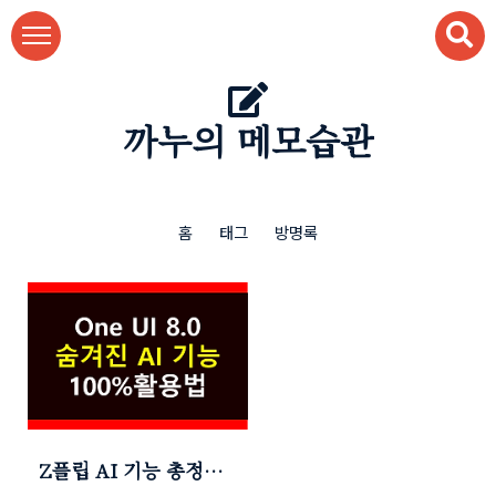
본문 바로가기
까누의 메모습관
홈
태그
방명록
Z플립 AI 기능 총정리 |
One UI 8.0 커버화면