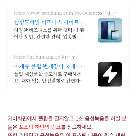
https://www.samsung.com/sec/business/
광고
삼성모바일 비즈니스 사이트 본
사 공식 운영 견적문의
다양한 비즈니스를 위한 갤럭시! 뛰
어난 보안, 간편한 관리! 업종별제안
+온라인견적
https://m.bunjang.co.kr/
광고
미개봉 플립 번개장터 국내 최
대 브랜드 중고거래
플립 새상품을 중고가로 구매하세
요. 대화 없는 안전결제로 간편하게!
전국 각지에서 올라오는 전국구 최
다 상품 매일 10만 개 이상의 신규
상품 업로드
커버화면에서 플립을 열지않고 1초 음성녹음을 하실 분
들은
포스팅 하단의 링크
를 참고하세요.
또한 커버닫고 음성녹음은 이 포스팅 내용이 필수 세팅