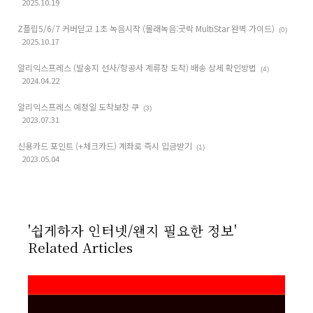
2025.10.19
Z플립5/6/7 커버닫고 1초 녹음시작 (몰래녹음:굿락 MultiStar 완벽 가이드)
(0)
2025.10.17
알리익스프레스 (발송지 선사/항공사 계류장 도착) 배송 상세 확인방법
(4)
2024.04.22
알리익스프레스 예정일 도착보장 쿠
(3)
2023.07.31
신용카드 포인트 (+체크카드) 계좌로 즉시 입금받기
(1)
2023.05.04
'쉽게하자 인터넷/왠지 필요한 정보'
Related Articles