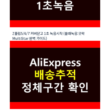
Z플립5/6/7 커버닫고 1초 녹음시작 (몰래녹음:굿락
MultiStar 완벽 가이드)