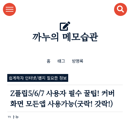
본문 바로가기
까누의 메모습관
홈
태그
방명록
쉽게하자 인터넷/왠지 필요한 정보
Z플립5/6/7 사용자 필수 꿀팁! 커버
화면 모든앱 사용가능(굿락! 갓락!)
ㄲ ㅏ누