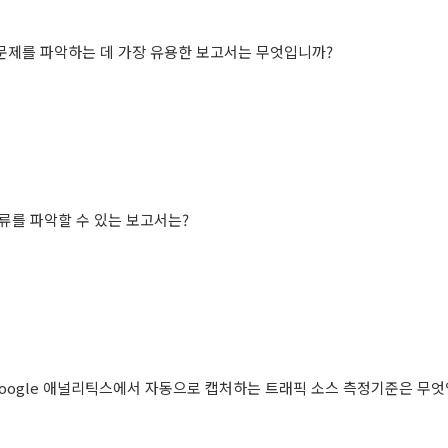
문제를
파악하는
데
가장
유용한
보고서는
무엇입니까
?
류를
파악할
수
있는
보고서는
?
oogle
애널리틱스에서
자동으로
캡처하는
트래픽
소스
측정기준은
무엇