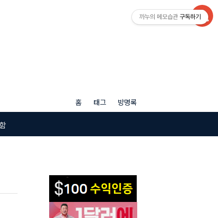
까누의 메모습관
구독하기
홈
태그
방명록
함