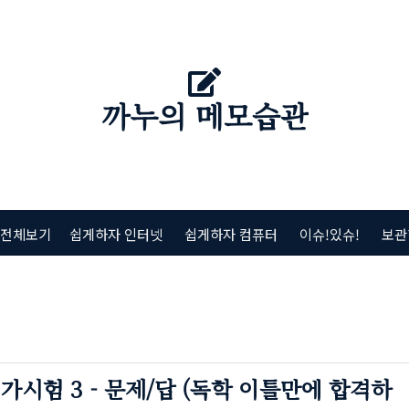
까누의 메모습관
 전체보기
쉽게하자 인터넷
쉽게하자 컴퓨터
이슈!있슈!
보관
가시험 3 - 문제/답 (독학 이틀만에 합격하