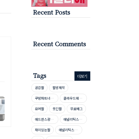
Recent Posts
Recent Comments
Tags
더보기
공감짤
짤방제작
쿠팡파트너스신청방법
클라우드웨이즈호스팅
유머짤
웃긴짤
무료배그
애드센스광고단가높이기
애널리틱스자격증
재미있는짤
애널리틱스자격증시험문제