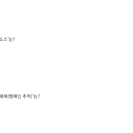
소스
'
는
?
매체
(
캠페인
추적
)'
는
?