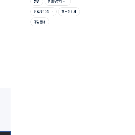
짤방
윈도우7지원종료
윈도우10정품인증
헬스장민폐
공감짤방