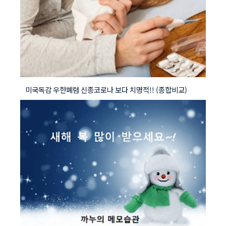
미국독감 우한폐렴 신종코로나 보다 치명적!! (종합비교)