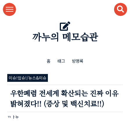
본문 바로가기
까누의 메모습관
홈
태그
방명록
이슈!있슈!/뉴스&이슈
우한폐렴 전세계 확산되는 진짜 이유
밝혀졌다!! (증상 및 백신치료!!)
ㄲ ㅏ누