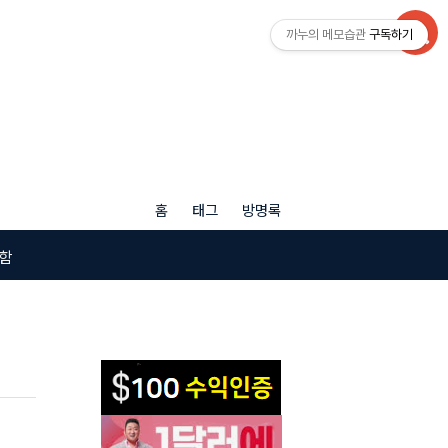
까누의 메모습관
구독하기
홈
태그
방명록
함