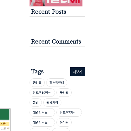
Recent Posts
Recent Comments
Tags
더보기
공감짤
헬스장민폐
윈도우10정품인증
웃긴짤
짤방
짤방제작
애널리틱스자격증시험문제
윈도우7지원종료
애널리틱스자격증
유머짤