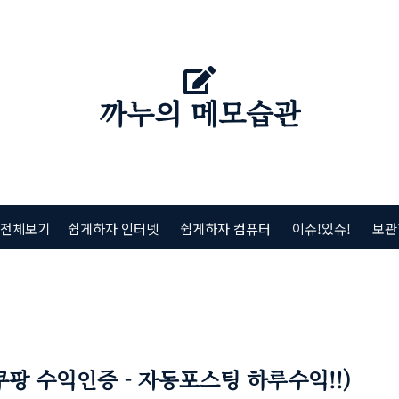
까누의 메모습관
 전체보기
쉽게하자 인터넷
쉽게하자 컴퓨터
이슈!있슈!
보관
팡 수익인증 - 자동포스팅 하루수익!!)