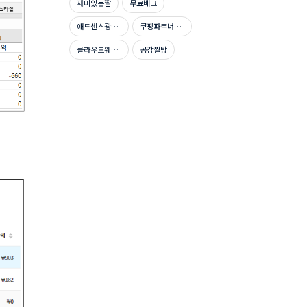
재미있는짤
무료배그
애드센스광고단가높이기
쿠팡파트너스신청방법
클라우드웨이즈호스팅
공감짤방