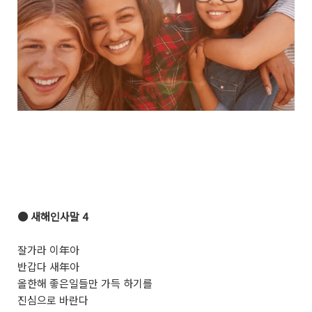
●
새해인사말 4
잘가라 이
年
아
반갑다 새
年
아
올한해 좋은일들만 가득 하기를
진심으로 바란다