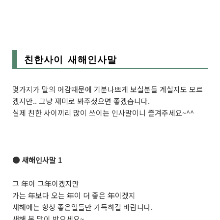
친한사이 새해인사말
몇가지가 말의 어감때문에 기분나쁘게 보실분들 계실지도 모르
겠지만.. 그냥 재미로 봐주셨으면 좋겠습니다.
실제 친한 사이끼리 많이 쓰이는 인사말이니 즐겨주세요~^^
● 새해인사말 1
그 年이 그
年
이겠지만
가는
年
보다 오는
年
이 더 좋은
年
이겠지
새해에는 항상 좋은일들만 가득하길 바랍니다.
새해 복 많이 받으세요~