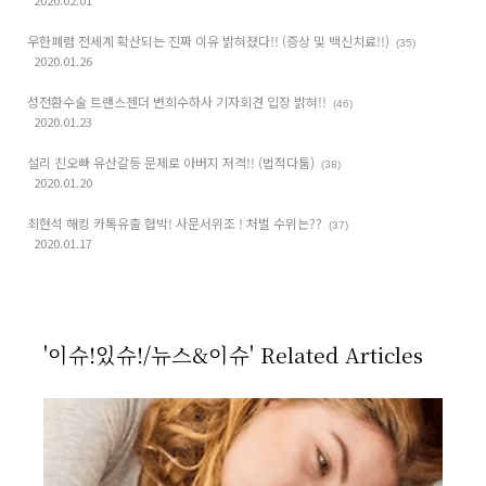
2020.02.01
우한폐렴 전세계 확산되는 진짜 이유 밝혀졌다!! (증상 및 백신치료!!)
(35)
2020.01.26
성전환수술 트랜스젠더 변희수하사 기자회견 입장 밝혀!!
(46)
2020.01.23
설리 친오빠 유산갈등 문제로 아버지 저격!! (법적다툼)
(38)
2020.01.20
최현석 해킹 카톡유출 협박! 사문서위조 ! 처벌 수위는??
(37)
2020.01.17
'이슈!있슈!/뉴스&이슈' Related Articles