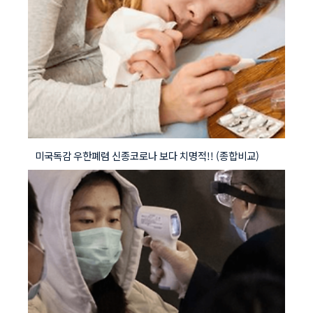
미국독감 우한폐렴 신종코로나 보다 치명적!! (종합비교)