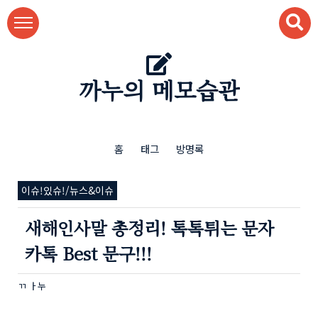
본문 바로가기
까누의 메모습관
홈
태그
방명록
이슈!있슈!/뉴스&이슈
새해인사말 총정리! 톡톡튀는 문자
카톡 Best 문구!!!
ㄲ ㅏ누