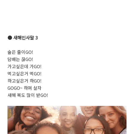
●
새해인사말 3
술은 줄이GO!
담배는 끊GO!
가고싶은데 가
GO!
먹고싶은거 먹
GO!
하고싶은거 하
GO!
GOGO~ 하며 살자
새해 복도 많이 받
GO!